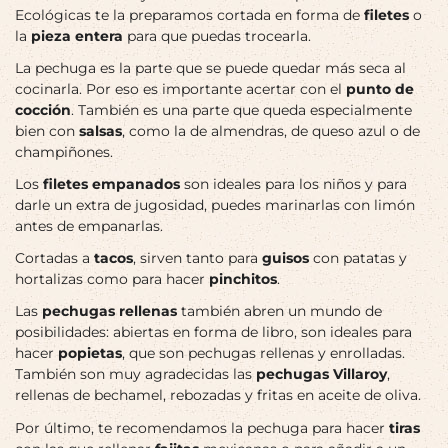
Ecológicas te la preparamos cortada en forma de
filetes
o
la
pieza entera
para que puedas trocearla.
La pechuga es la parte que se puede quedar más seca al
cocinarla. Por eso es importante acertar con el
punto de
cocción
. También es una parte que queda especialmente
bien con
salsas
, como la de almendras, de queso azul o de
champiñones.
Los
filetes empanados
son ideales para los niños y para
darle un extra de jugosidad, puedes marinarlas con limón
antes de empanarlas.
Cortadas a
tacos
, sirven tanto para
guisos
con patatas y
hortalizas como para hacer
pinchitos
.
Las
pechugas rellenas
también abren un mundo de
posibilidades: abiertas en forma de libro, son ideales para
hacer
popietas
, que son pechugas rellenas y enrolladas.
También son muy agradecidas las
pechugas Villaroy
,
rellenas de bechamel, rebozadas y fritas en aceite de oliva.
Por último, te recomendamos la pechuga para hacer
tiras