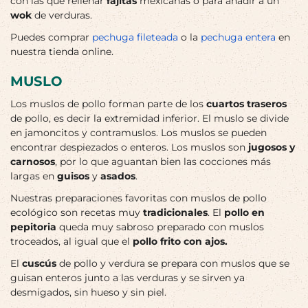
con las que rellenar
fajitas
mexicanas o para añadir a un
wok
de verduras.
Puedes comprar
pechuga fileteada
o la
pechuga entera
en
nuestra tienda online.
MUSLO
Los muslos de pollo forman parte de los
cuartos traseros
de pollo, es decir la extremidad inferior. El muslo se divide
en jamoncitos y contramuslos. Los muslos se pueden
encontrar despiezados o enteros. Los muslos son
jugosos y
carnosos
, por lo que aguantan bien las cocciones más
largas en
guisos
y
asados
.
Nuestras preparaciones favoritas con muslos de pollo
ecológico son recetas muy
tradicionales
. El
pollo en
pepitoria
queda muy sabroso preparado con muslos
troceados, al igual que el
pollo frito con ajos.
El
cuscús
de pollo y verdura se prepara con muslos que se
guisan enteros junto a las verduras y se sirven ya
desmigados, sin hueso y sin piel.