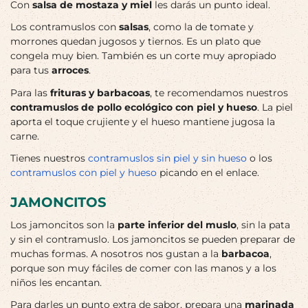
Con
salsa de mostaza y miel
les darás un punto ideal.
Los contramuslos con
salsas
, como la de tomate y
morrones quedan jugosos y tiernos. Es un plato que
congela muy bien. También es un corte muy apropiado
para tus
arroces
.
Para las
frituras y barbacoas
, te recomendamos nuestros
contramuslos de pollo ecológico con piel y hueso
. La piel
aporta el toque crujiente y el hueso mantiene jugosa la
carne.
Tienes nuestros
contramuslos sin piel y sin hueso
o los
contramuslos con piel y hueso
picando en el enlace.
JAMONCITOS
Los jamoncitos son la
parte inferior del muslo
, sin la pata
y sin el contramuslo. Los jamoncitos se pueden preparar de
muchas formas. A nosotros nos gustan a la
barbacoa
,
porque son muy fáciles de comer con las manos y a los
niños les encantan.
Para darles un punto extra de sabor, prepara una
marinada