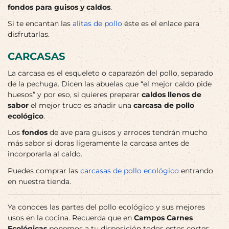
fondos para guisos y caldos
.
Si te encantan las
alitas de pollo
éste es el enlace para
disfrutarlas.
CARCASAS
La carcasa es el esqueleto o caparazón del pollo, separado
de la pechuga. Dicen las abuelas que “el mejor caldo pide
huesos” y por eso, si quieres preparar
caldos llenos de
sabor
el mejor truco es añadir una
carcasa de pollo
ecológico
.
Los
fondos
de ave para guisos y arroces tendrán mucho
más sabor si doras ligeramente la carcasa antes de
incorporarla al caldo.
Puedes comprar las
carcasas de pollo ecológico
entrando
en nuestra tienda.
Ya conoces las partes del pollo ecológico y sus mejores
usos en la cocina. Recuerda que en
Campos Carnes
Ecológicas
ponemos a tu disposición todos estos cortes