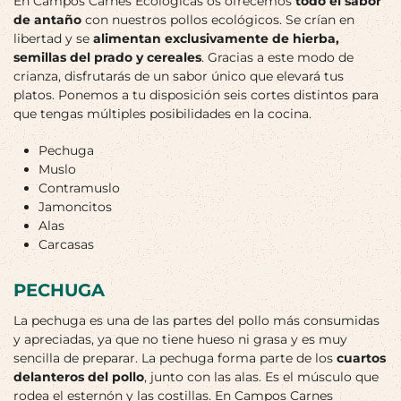
En Campos Carnes Ecológicas os ofrecemos
todo el sabor
de antaño
con nuestros pollos ecológicos. Se crían en
libertad y se
alimentan exclusivamente de hierba,
semillas del prado y cereales
. Gracias a este modo de
crianza, disfrutarás de un sabor único que elevará tus
platos. Ponemos a tu disposición seis cortes distintos para
que tengas múltiples posibilidades en la cocina.
Pechuga
Muslo
Contramuslo
Jamoncitos
Alas
Carcasas
PECHUGA
La pechuga es una de las partes del pollo más consumidas
y apreciadas, ya que no tiene hueso ni grasa y es muy
sencilla de preparar. La pechuga forma parte de los
cuartos
delanteros del pollo
, junto con las alas. Es el músculo que
rodea el esternón y las costillas. En Campos Carnes