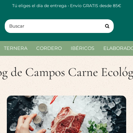
Tú eliges el día de entrega • Envío GRATIS desde 85€
TERNERA
CORDERO
IBÉRICOS
ELABORAD
og de Campos Carne Ecológ