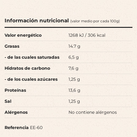
Información nutricional
(valor medio por cada 100g)
Valor energético
1268 kJ / 306 kcal
Grasas
14.7 g
- de las cuales saturadas
6,5 g
Hidratos de carbono
7,6 g
- de los cuales azúcares
1,25 g
Proteínas
13,6 g
Sal
1,25 g
Alérgenos
No contiene alérgenos
Referencia
EE-60