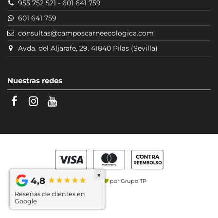
955 752 521
-
601 641 759
601 641 759
consultas@camposcarneecologica.com
Avda. del Aljarafe, 29. 41840 Pilas (Sevilla)
Nuestras redes
×
4,8
Hecho con
por
Grupo TP
Reseñas de clientes en
Google