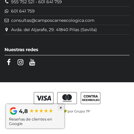
955 752 521
-
601 641 759
601 641 759
consultas@camposcarneecologica.com
Avda. del Aljarafe, 29. 41840 Pilas (Sevilla)
Nuestras redes
×
4,8
Hecho con
por
Grupo TP
Reseñas de clientes en
Google