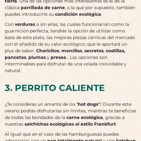
tierra
. Una de las opciones más interesantes es el de la
clásica
parrillada de carne
, a la que por supuesto, también
puedes introducirle su
condición ecológica
.
Con
verduras
o sin ellas, las cuales funcionarían como la
guarnición perfecta, tendrás la opción de utilizar como
base de este plato, las mejores piezas cárnicas del mercado
con el añadido de su valor ecológico, que le aportará un
plus de sabor.
Choricitos
,
morcillas
,
secretos
,
costillas,
pancetas
,
plumas
y
presas
… Las opciones son
interminables para disfrutar de una velada inolvidable y
natural.
3. PERRITO CALIENTE
¿Te consideras un amante de los
'hot dogs'
? Durante este
verano podrás disfrutarlas sin límites, mientras te beneficias
de todas las bondades de la
carne ecológica
, gracias a
nuestras
salchichas ecológicas al estilo Frankfurt
.
Al igual que en el caso de las hamburguesas puedes
aderezarlas con un
pan totalmente natural
y con
ketchup