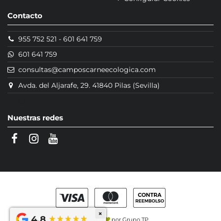
Contacto
955 752 521
-
601 641 759
601 641 759
consultas@camposcarneecologica.com
Avda. del Aljarafe, 29. 41840 Pilas (Sevilla)
Nuestras redes
×
4,8
Hecho con
por
Grupo TP