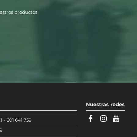
uestros productos
Nuestras redes
1
-
601 641 759
59