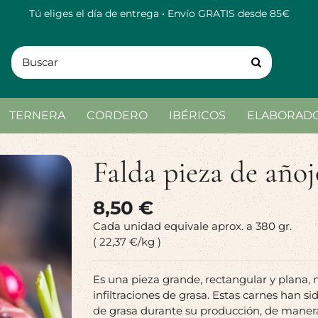
Tú eliges el día de entrega • Envío GRATIS desde 85€
TERNERA
CORDERO
IBÉRICOS
ELABORAD
Falda pieza de añoj
8,50 €
Cada unidad equivale aprox. a 380 gr.
( 22,37 €/kg )
Es una pieza grande, rectangular y plana,
infiltraciones de grasa. Estas carnes han si
de grasa durante su producción, de manera