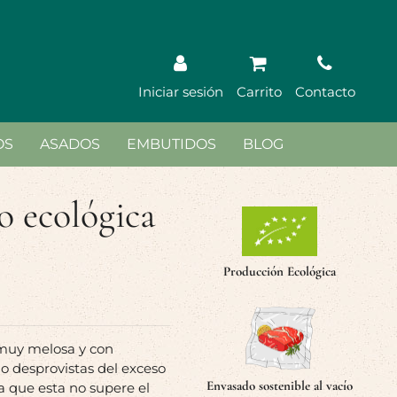
Iniciar sesión
Carrito
Contacto
OS
ASADOS
EMBUTIDOS
BLOG
o ecológica
Producción Ecológica
 muy melosa y con
do desprovistas del exceso
Envasado sostenible al vacío
 que esta no supere el